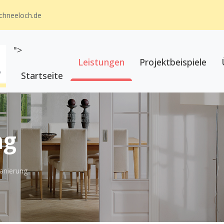
schneeloch.de
">
Leistungen
Projektbeispiele
Startseite
ng
anierung