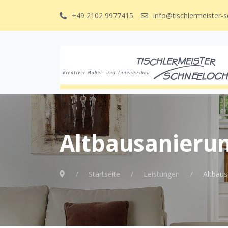
+49 2102 9977415
info@tischlermeister-
Altbausanieru
Startseite
Leistungen
Altbaus